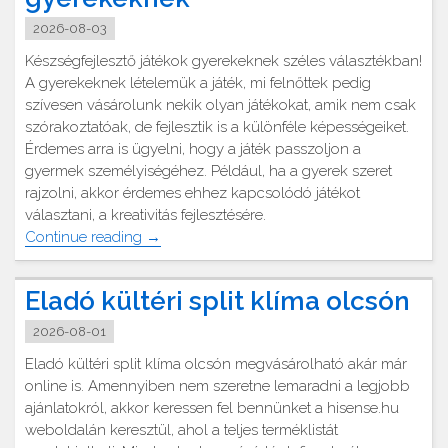
2026-08-03
Készségfejlesztő játékok gyerekeknek széles választékban!
A gyerekeknek lételemük a játék, mi felnőttek pedig
szívesen vásárolunk nekik olyan játékokat, amik nem csak
szórakoztatóak, de fejlesztik is a különféle képességeiket.
Érdemes arra is ügyelni, hogy a játék passzoljon a
gyermek személyiségéhez. Például, ha a gyerek szeret
rajzolni, akkor érdemes ehhez kapcsolódó játékot
választani, a kreativitás fejlesztésére.
"Készségfejlesztő
Continue reading
→
játékok
gyerekeknek"
Eladó kültéri split klíma olcsón
2026-08-01
Eladó kültéri split klíma olcsón megvásárolható akár már
online is. Amennyiben nem szeretne lemaradni a legjobb
ajánlatokról, akkor keressen fel bennünket a hisense.hu
weboldalán keresztül, ahol a teljes terméklistát