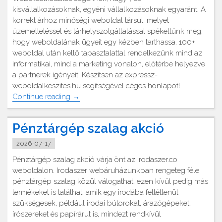
kisvállalkozásoknak, egyéni vállalkozásoknak egyaránt. A
korrekt árhoz minőségi weboldal társul, melyet
üzemeltetéssel és tárhelyszolgáltatással spékeltünk meg,
hogy weboldalának ügyeit egy kézben tarthassa. 100+
weboldal után kellő tapasztalattal rendelkezünk mind az
informatikai, mind a marketing vonalon, előtérbe helyezve
a partnerek igényeit. Készítsen az expressz-
weboldalkeszites.hu segítségével céges honlapot!
"Weboldalkészítés
Continue reading
→
cégeknek"
Pénztárgép szalag akció
2026-07-17
Pénztárgép szalag akció várja önt az irodaszer.co
weboldalon. Irodaszer webáruházunkban rengeteg féle
pénztárgép szalag közül válogathat, ezen kívül pedig más
termékeket is találhat, amik egy irodába feltétlenül
szükségesek, például irodai bútorokat, árazógépeket,
írószereket és papírárut is, mindezt rendkívül