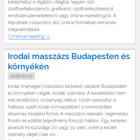
beléphetsz a digitális világba, legyen szó
szoftverfejlesztésről, grafikáról, szoftvertesztelésről,
rendszerüzemeltetésről vagy online marketingről. A
képzések csoportos, élő, online formában kerülnek
megvalósításra.
"Webler
Continue reading
→
Oktatóstúdió"
Irodai masszázs Budapesten és
környékén
2026-07-23
Irodai (manager) masszázs kezelést vállalok Budapesten
és környékén cégek, irodák számára. A kezeléshez nem
kell levetkőzni, vivőanyag nélkül, ruhán keresztül is
hatásos, ezért irodai környezetben is kimondottan
alkalmas kezelési forma. A masszázs relaxáló, regeneráló,
frissítő és ezáltal teljesítmény fokozó hatású. Egy kezelés
javasolt hosszúsága 20 vagy 30 perc, ezért a kezelt
személy idejét csak kis …