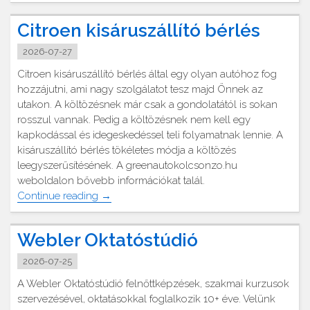
utángyártott
tintapatron"
Citroen kisáruszállító bérlés
2026-07-27
Citroen kisáruszállító bérlés által egy olyan autóhoz fog
hozzájutni, ami nagy szolgálatot tesz majd Önnek az
utakon. A költözésnek már csak a gondolatától is sokan
rosszul vannak. Pedig a költözésnek nem kell egy
kapkodással és idegeskedéssel teli folyamatnak lennie. A
kisáruszállító bérlés tökéletes módja a költözés
leegyszerűsítésének. A greenautokolcsonzo.hu
weboldalon bővebb információkat talál.
"Citroen
Continue reading
→
kisáruszállító
bérlés"
Webler Oktatóstúdió
2026-07-25
A Webler Oktatóstúdió felnőttképzések, szakmai kurzusok
szervezésével, oktatásokkal foglalkozik 10+ éve. Velünk