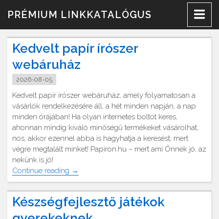
Skip
PRÉMIUM LINKKATALÓGUS
to
content
Kedvelt papír írószer
webáruház
2026-08-05
Kedvelt papír írószer webáruház, amely folyamatosan a
vásárlók rendelkezésére áll, a hét minden napján, a nap
minden órájában! Ha olyan internetes boltot keres,
ahonnan mindig kiváló minőségű termékeket vásárolhat,
nos, akkor ezennel abba is hagyhatja a keresést, mert
végre megtalált minket! Papiron.hu – mert ami Önnek jó, az
nekünk is jó!
"Kedvelt
Continue reading
→
papír
írószer
Készségfejlesztő játékok
webáruház"
gyerekeknek