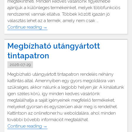
megtekintheti. Minden kedves vásárlónk figyelmébe
ajánljuk a különleges termékeinket, melyek többfunkciós
rendszerrel vannak ellátva. Többek között igazán jó
választás lehet az a termék, amely nem csak …
"Eladó
Continue reading
→
kültéri
split
Megbízható utángyártott
klíma
olcsón"
tintapatron
2026-07-29
Megbízható utángyártott tintapatron rendelés néhány
kattintás által. Amennyiben egy gyors megoldásra van
szükséges, akkor nálunk a legjobb helyen jár. A kínálatunk
igen széles körű, így minden kedves vásárlónk
megtalálhatja a saját igényeinek megfelelő termékeket,
melyeket gyorsan és egyszerűen akár meg is rendelhet.
Kattintson az onlinetoner.hu weboldalára, ahol minden
további bővebb információt megtalálhat.
"Megbízható
Continue reading
→