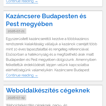
"Irodai
Continue reading
→
masszázs
Budapesten
Kazáncsere Budapesten és
és
környékén"
Pest megyében
2026-07-21
Egyszerűsített kazáncserétől kezdve a többkazános
rendszerek kialakításáig vállaljuk a kazánok cseréjét több
mint 10 éves tapasztalattal és rengeteg referenciával.
Elsősorban a hatékonyság és a megfizethető árak miatt
Budapesten és Pest megyében dolgozunk. Amennyiben
felkeltettük érdeklődését, lépjen velünk kapcsolatba
elérhetőségünk valamelyikén. Kazáncsere Budapest
"Kazáncsere
Continue reading
→
Budapesten
és
Weboldalkészítés cégeknek
Pest
megyében"
2026-07-19
Weboldalkészítés cégeknek, nagy-, és