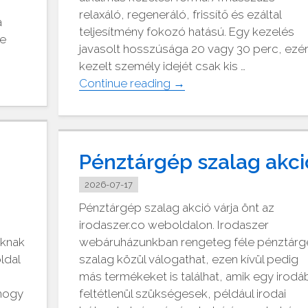
relaxáló, regeneráló, frissítő és ezáltal
a
teljesítmény fokozó hatású. Egy kezelés
re
javasolt hosszúsága 20 vagy 30 perc, ezér
kezelt személy idejét csak kis …
"Irodai
Continue reading
→
masszázs
Budapesten
és
környékén"
Pénztárgép szalag akci
2026-07-17
Pénztárgép szalag akció várja önt az
irodaszer.co weboldalon. Irodaszer
oknak
webáruházunkban rengeteg féle pénztár
ldal
szalag közül válogathat, ezen kívül pedig
más termékeket is találhat, amik egy irodá
 hogy
feltétlenül szükségesek, például irodai