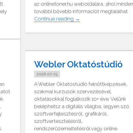
tt
az onlinetoner.hu weboldalára, ahol minde
ely
további bővebb információt megtalálhat.
"Megbízható
Continue reading
→
utángyártott
tintapatron"
Webler Oktatóstúdió
2026-07-25
yan
A Webler Oktatóstúdió felnőttképzések,
latot
szakmai kurzusok szervezésével,
ek
oktatásokkal foglalkozik 10+ éve. Velünk
l
beléphetsz a digitális világba, legyen szó
y
szoftverfejlesztésről, grafikáról,
szoftvertesztelésről,
s
rendszerüzemeltetésről vagy online