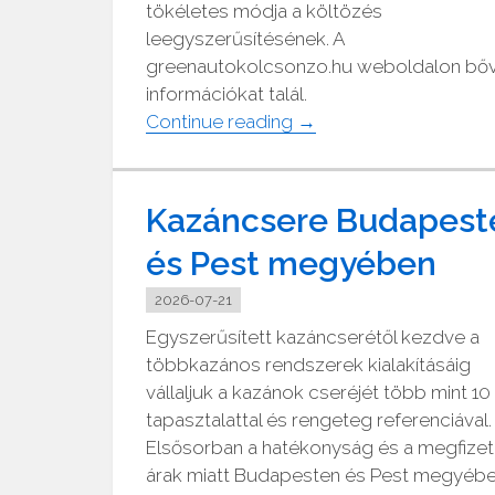
tökéletes módja a költözés
leegyszerűsítésének. A
greenautokolcsonzo.hu weboldalon bő
információkat talál.
"Citroen
Continue reading
→
kisáruszállító
bérlés"
Kazáncsere Budapest
és Pest megyében
2026-07-21
Egyszerűsített kazáncserétől kezdve a
többkazános rendszerek kialakításáig
vállaljuk a kazánok cseréjét több mint 10
tapasztalattal és rengeteg referenciával.
Elsősorban a hatékonyság és a megfize
árak miatt Budapesten és Pest megyéb