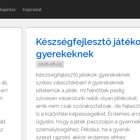
kajánlás
Kapcsolat
Készségfejlesztő játék
gyerekeknek
2026-08-03
Készségfejlesztő játékok gyerekeknek
áll,
széles választékban! A gyerekeknek
ban!
lételemük a játék, mi felnőttek pedig
an
szívesen vásárolunk nekik olyan játékokat,
amik nem csak szórakoztatóak, de fejleszt
is a különféle képességeiket. Érdemes arra
ált
ügyelni, hogy a játék passzoljon a gyerme
az
személyiségéhez. Például, ha a gyerek
szeret rajzolni, akkor érdemes ehhez