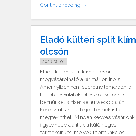
"Kedvelt
Continue reading
→
papír
írószer
webáruház"
Eladó kültéri split klí
olcsón
2026-08-01
Eladó kültéri split klíma olcsón
megvásárolható akár már online is.
Amennyiben nem szeretne lemaradni a
legjobb ajánlatokról, akkor keressen fel
bennünket a hisense.hu weboldalán
keresztül, ahol a teljes terméklistát
megtekintheti. Minden kedves vásárlónk
figyelmébe ajánljuk a különleges
termékeinket, melyek többfunkciós