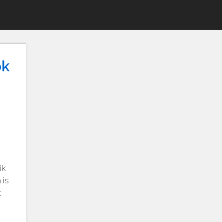
ok
ik
 is
k