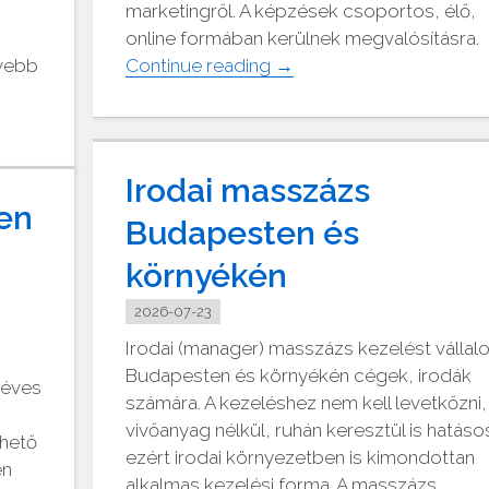
marketingről. A képzések csoportos, élő,
online formában kerülnek megvalósításra.
"Webler
vebb
Continue reading
→
Oktatóstúdió"
Irodai masszázs
en
Budapesten és
környékén
2026-07-23
Irodai (manager) masszázs kezelést vállal
Budapesten és környékén cégek, irodák
 éves
számára. A kezeléshez nem kell levetkőzni,
vivőanyag nélkül, ruhán keresztül is hatáso
thető
ezért irodai környezetben is kimondottan
en
alkalmas kezelési forma. A masszázs