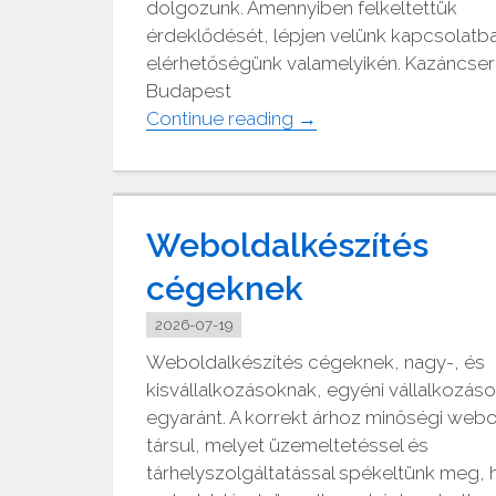
dolgozunk. Amennyiben felkeltettük
érdeklődését, lépjen velünk kapcsolatb
elérhetőségünk valamelyikén. Kazáncse
Budapest
"Kazáncsere
Continue reading
→
Budapesten
és
Pest
megyében"
Weboldalkészítés
cégeknek
2026-07-19
Weboldalkészítés cégeknek, nagy-, és
kisvállalkozásoknak, egyéni vállalkozás
egyaránt. A korrekt árhoz minőségi webo
társul, melyet üzemeltetéssel és
tárhelyszolgáltatással spékeltünk meg,