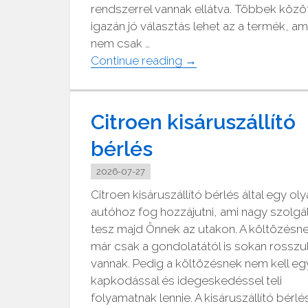
rendszerrel vannak ellátva. Többek közö
igazán jó választás lehet az a termék, am
nem csak …
"Eladó
Continue reading
→
kültéri
split
klíma
Citroen kisáruszállító
olcsón"
bérlés
2026-07-27
Citroen kisáruszállító bérlés által egy ol
autóhoz fog hozzájutni, ami nagy szolgá
tesz majd Önnek az utakon. A költözésn
már csak a gondolatától is sokan rosszu
vannak. Pedig a költözésnek nem kell eg
kapkodással és idegeskedéssel teli
folyamatnak lennie. A kisáruszállító bérlé