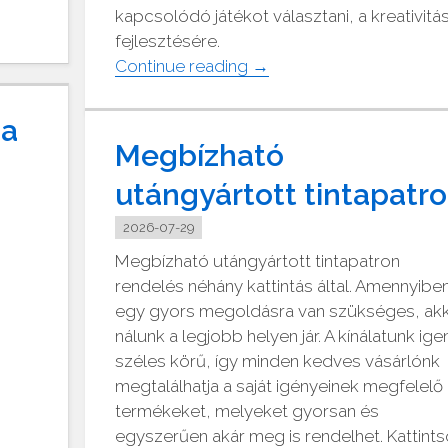
kapcsolódó játékot választani, a kreativitá
fejlesztésére.
"Készségfejlesztő
Continue reading
→
játékok
gyerekeknek"
ma
Megbízható
utángyártott tintapatr
2026-07-29
Megbízható utángyártott tintapatron
rendelés néhány kattintás által. Amennyibe
egy gyors megoldásra van szükséges, ak
nálunk a legjobb helyen jár. A kínálatunk ige
széles körű, így minden kedves vásárlónk
megtalálhatja a saját igényeinek megfelelő
termékeket, melyeket gyorsan és
egyszerűen akár meg is rendelhet. Kattint