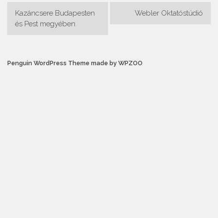
Bejegyzés
Kazáncsere Budapesten
Webler Oktatóstúdió
navigáció
és Pest megyében
Penguin WordPress Theme made by WPZOO