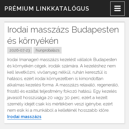
Skip
PRÉMIUM LINKKATALÓGUS
to
content
Irodai masszázs Budapesten
és környékén
2026-07-23
hunprobalazs
Irodai (manager) masszázs kezelést vállalok Budapesten
és környékén cégek, irodák számára. A kezeléshez nem
kell levetkőzni, vivőanyag nélkül, ruhán keresztül is
hatásos, ezért irodai környezetben is kimondottan
alkalmas kezelési forma. A masszázs relaxáló, regeneráló,
frissítő és ezáltal teljesítmény fokozó hatású. Egy kezelés
javasolt hosszúsága 20 vagy 30 perc, ezért a kezelt
személy idejét csak kis mértékben veszi igénybe, ezért
nem esik ki a munkából a kelleténél hosszabb időre.
Irodai masszázs