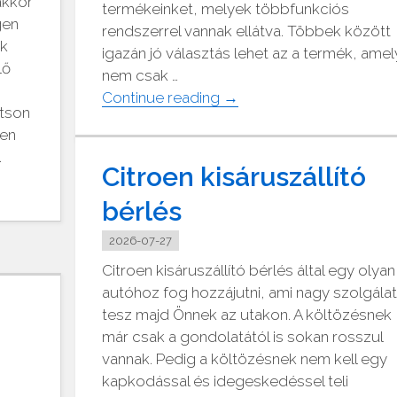
akkor
termékeinket, melyek többfunkciós
gen
rendszerrel vannak ellátva. Többek között
nk
igazán jó választás lehet az a termék, amel
lő
nem csak …
"Eladó
Continue reading
→
ntson
kültéri
den
split
.
klíma
Citroen kisáruszállító
olcsón"
bérlés
2026-07-27
Citroen kisáruszállító bérlés által egy olyan
autóhoz fog hozzájutni, ami nagy szolgála
tesz majd Önnek az utakon. A költözésnek
már csak a gondolatától is sokan rosszul
vannak. Pedig a költözésnek nem kell egy
kapkodással és idegeskedéssel teli