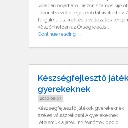
kiválóan bejárható, hiszen számos kijelöl
útvonal vezet a legszebb látnivalókhoz. A
forgalmú utaknak és a változatos terep
köszönhetően az Őrség ideális …
"Kerékpáros
Continue reading
→
útvonalak
az
Őrségi
Nemzeti
Parkban
Készségfejlesztő játé
–
fedezd
gyerekeknek
fel
két
2026-08-03
keréken
Készségfejlesztő játékok gyerekeknek
a
széles választékban! A gyerekeknek
vidék
lételemük a játék, mi felnőttek pedig
szépségeit"