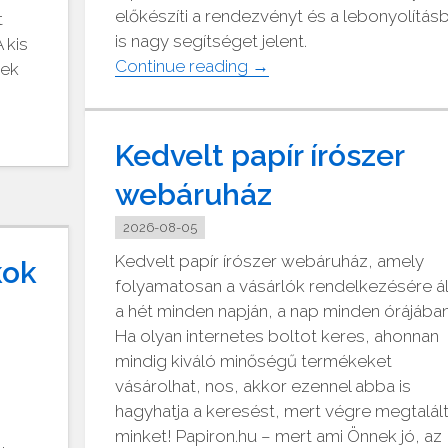
előkészíti a rendezvényt és a lebonyolítás
t
is nagy segítséget jelent.
 kis
"ÁSZ
Continue reading
→
nek
rendezvényház
Debrecen"
Kedvelt papír írószer
webáruház
2026-08-05
Kedvelt papír írószer webáruház, amely
kok
folyamatosan a vásárlók rendelkezésére ál
a hét minden napján, a nap minden órájába
Ha olyan internetes boltot keres, ahonnan
mindig kiváló minőségű termékeket
vásárolhat, nos, akkor ezennel abba is
hagyhatja a keresést, mert végre megtalál
minket! Papiron.hu – mert ami Önnek jó, az