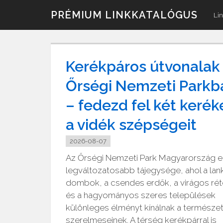
Skip
PRÉMIUM LINKKATALÓGUS
Lin
to
content
Kerékpáros útvonalak
Őrségi Nemzeti Parkb
– fedezd fel két kerék
a vidék szépségeit
2026-08-07
Az Őrségi Nemzeti Park Magyarország e
legváltozatosabb tájegysége, ahol a lan
dombok, a csendes erdők, a virágos ré
és a hagyományos szeres települések
különleges élményt kínálnak a természe
szerelmeseinek. A térség kerékpárral is