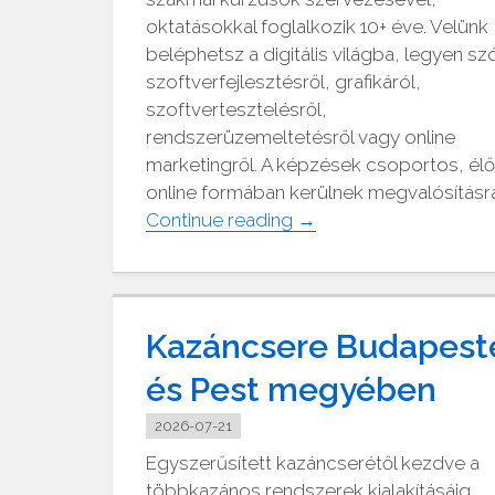
oktatásokkal foglalkozik 10+ éve. Velünk
beléphetsz a digitális világba, legyen sz
szoftverfejlesztésről, grafikáról,
szoftvertesztelésről,
rendszerüzemeltetésről vagy online
marketingről. A képzések csoportos, élő
online formában kerülnek megvalósításra
"Webler
Continue reading
→
Oktatóstúdió"
Kazáncsere Budapest
és Pest megyében
2026-07-21
Egyszerűsített kazáncserétől kezdve a
többkazános rendszerek kialakításáig