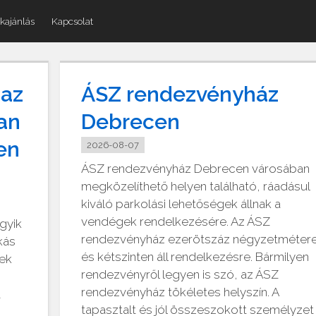
kajánlás
Kapcsolat
 az
ÁSZ rendezvényház
an
Debrecen
en
2026-08-07
ÁSZ rendezvényház Debrecen városában
megközelíthető helyen található, ráadásul
kiváló parkolási lehetőségek állnak a
vendégek rendelkezésére. Az ÁSZ
gyik
rendezvényház ezerötszáz négyzetméter
kás
és kétszinten áll rendelkezésre. Bármilyen
tek
rendezvényről legyen is szó, az ÁSZ
rendezvényház tökéletes helyszín. A
t
tapasztalt és jól összeszokott személyzet