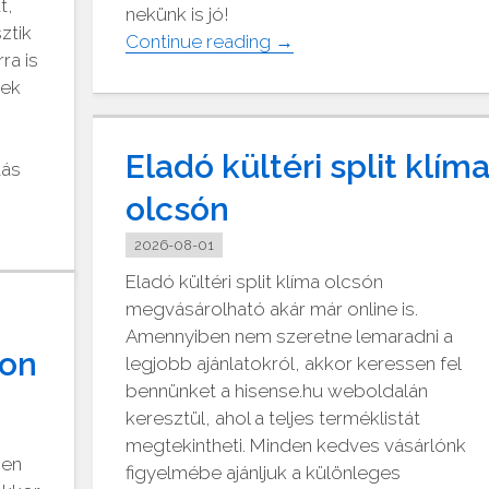
t,
nekünk is jó!
ztik
"Kedvelt
Continue reading
→
ra is
papír
mek
írószer
webáruház"
Eladó kültéri split klím
tás
olcsón
2026-08-01
Eladó kültéri split klíma olcsón
megvásárolható akár már online is.
Amennyiben nem szeretne lemaradni a
ron
legjobb ajánlatokról, akkor keressen fel
bennünket a hisense.hu weboldalán
keresztül, ahol a teljes terméklistát
megtekintheti. Minden kedves vásárlónk
ben
figyelmébe ajánljuk a különleges