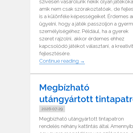
szívesen vásárolunk nekik olyan játékoka
amik nem csak szórakoztatóak, de fejles
is a különféle képességeiket. Érdemes ar
ügyelni, hogy a játék passzoljon a gyer
személyiségéhez. Például, ha a gyerek
szeret rajzolni, akkor érdemes ehhez
kapcsolódó játékot választani, a kreativi
fejlesztésére.
"Készségfejlesztő
Continue reading
→
játékok
gyerekeknek"
Megbízható
utángyártott tintapat
2026-07-29
Megbízható utángyártott tintapatron
rendelés néhány kattintás által. Amennyi