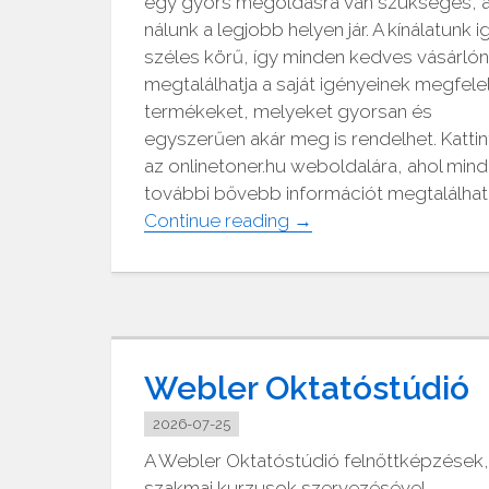
egy gyors megoldásra van szükséges, 
nálunk a legjobb helyen jár. A kínálatunk i
széles körű, így minden kedves vásárló
megtalálhatja a saját igényeinek megfele
termékeket, melyeket gyorsan és
egyszerűen akár meg is rendelhet. Katti
az onlinetoner.hu weboldalára, ahol min
további bővebb információt megtalálhat
"Megbízható
Continue reading
→
utángyártott
tintapatron"
Webler Oktatóstúdió
2026-07-25
A Webler Oktatóstúdió felnőttképzések,
szakmai kurzusok szervezésével,