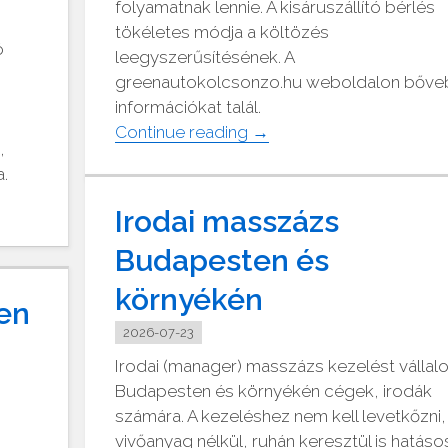
folyamatnak lennie. A kisáruszállító bérlés
tökéletes módja a költözés
ó
leegyszerűsítésének. A
greenautokolcsonzo.hu weboldalon bőv
információkat talál.
"Citroen
Continue reading
→
,
kisáruszállító
.
bérlés"
Irodai masszázs
Budapesten és
környékén
en
2026-07-23
Irodai (manager) masszázs kezelést vállal
Budapesten és környékén cégek, irodák
számára. A kezeléshez nem kell levetkőzni,
vivőanyag nélkül, ruhán keresztül is hatáso